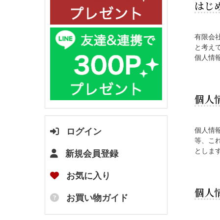
はじ
有限会
と考え
個人情
個人
個人情
ログイン
等、こ
としま
新規会員登録
お気に入り
個人
お買い物ガイド