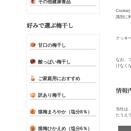
その他健康食品
Cook
識別に
好みで選ぶ梅干し
クッキ
甘口の梅干し
なお、
酸っぱい梅干し
けなく
ご家庭用におすすめ
情報
訳あり梅干し
当社は
猿梅まろやか（塩分8％）
たうえ
猿梅ひかえめ（塩分6％）