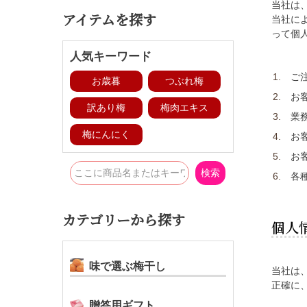
当社は
アイテムを探す
当社に
って個
人気キーワード
ご
お歳暮
つぶれ梅
お
訳あり梅
梅肉エキス
業
梅にんにく
お
お
検索
各
カテゴリーから探す
個人
味で選ぶ梅干し
当社は
正確に
贈答用ギフト