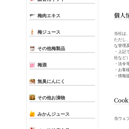
個人
梅肉エキス
梅ジュース
当社は
ただし
な管理
その他梅製品
・上記
社など
・法令
梅酒
・お客
・情報
無臭にんにく
その他お漬物
Coo
みかんジュース
当ウェブ