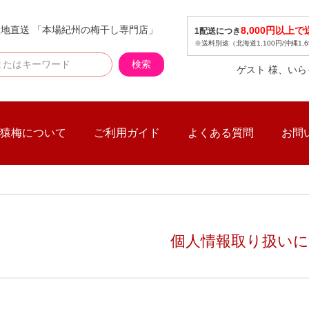
地直送 「本場紀州の梅干し専門店」
8,000円以上
1配送につき
※送料別途（北海道1,100円/沖縄1,6
検索
ゲスト 様、い
猿梅について
ご利用ガイド
よくある質問
お問
個人情報取り扱い