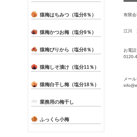
猿梅はちみつ（塩分8％）
有限会
江川 
猿梅かつお梅（塩分9％）
猿梅ぴりから（塩分8％）
お電話
0120-
猿梅しそ漬け（塩分11％）
メール
猿梅白干し梅（塩分18％）
info@e
業務用の梅干し
ふっくら小梅