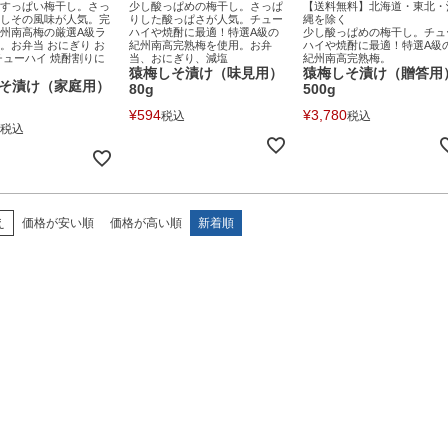
すっぱい梅干し。さっ
少し酸っぱめの梅干し。さっぱ
【送料無料】北海道・東北・
しその風味が人気。完
りした酸っぱさが人気。チュー
縄を除く
州南高梅の厳選A級ラ
ハイや焼酎に最適！特選A級の
少し酸っぱめの梅干し。チュ
。お弁当 おにぎり お
紀州南高完熟梅を使用。お弁
ハイや焼酎に最適！特選A級
チューハイ 焼酎割りに
当、おにぎり、減塩
紀州南高完熟梅。
猿梅しそ漬け（味見用）
猿梅しそ漬け（贈答用
そ漬け（家庭用）
80g
500g
¥
594
¥
3,780
税込
税込
税込
え
価格が安い順
価格が高い順
新着順