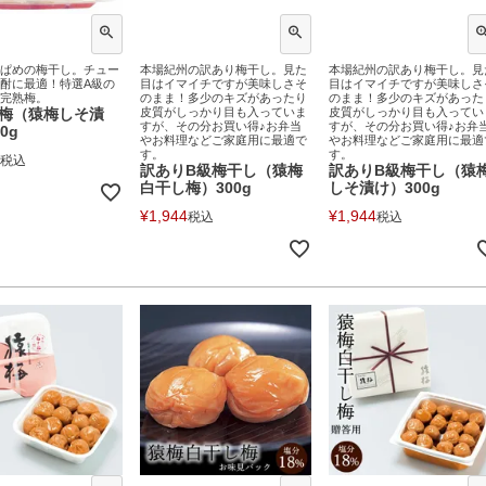
ぱめの梅干し。チュー
本場紀州の訳あり梅干し。見た
本場紀州の訳あり梅干し。見
酎に最適！特選A級の
目はイマイチですが美味しさそ
目はイマイチですが美味しさ
完熟梅。
のまま！多少のキズがあったり
のまま！多少のキズがあった
梅（猿梅しそ漬
皮質がしっかり目も入っていま
皮質がしっかり目も入ってい
すが、その分お買い得♪お弁当
すが、その分お買い得♪お弁
0g
やお料理などご家庭用に最適で
やお料理などご家庭用に最適
す。
す。
税込
訳ありB級梅干し（猿梅
訳ありB級梅干し（猿
白干し梅）300g
しそ漬け）300g
¥
1,944
¥
1,944
税込
税込