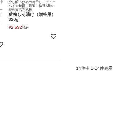
沖
少し酸っぱめの梅干し。チュー
ハイや焼酎に最適！特選A級の
ー
紀州南高完熟梅。
の
猿梅しそ漬け（贈答用）
320g
）
¥
2,592
税込
14
件中
1
-
14
件表示