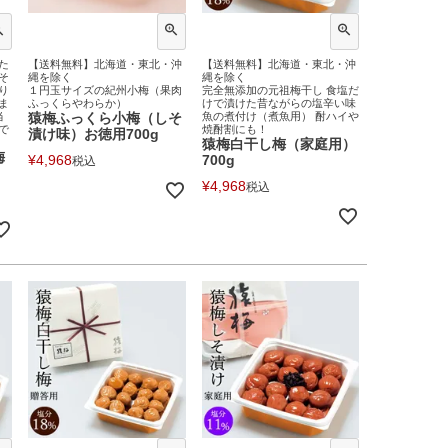
た
【送料無料】北海道・東北・沖
【送料無料】北海道・東北・沖
そ
縄を除く
縄を除く
り
１円玉サイズの紀州小梅（果肉
完全無添加の元祖梅干し 食塩だ
ま
ふっくらやわらか）
けで漬けた昔ながらの塩辛い味
当
猿梅ふっくら小梅（しそ
魚の煮付け（煮魚用） 酎ハイや
で
焼酎割にも！
漬け味）お徳用700g
猿梅白干し梅（家庭用）
梅
¥
4,968
700g
税込
¥
4,968
税込