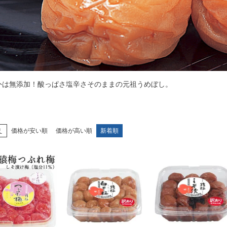
外は無添加！酸っぱさ塩辛さそのままの元祖うめぼし。
え
価格が安い順
価格が高い順
新着順