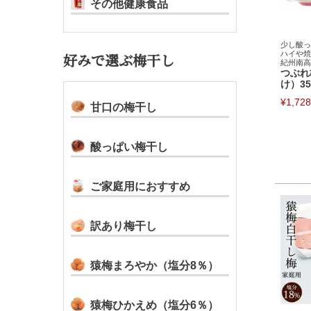
その他健康食品
少し酸っ
ハイや焼
好みで選ぶ梅干し
紀州南高
つぶれ
け）35
¥
1,728
甘口の梅干し
酸っぱい梅干し
ご家庭用におすすめ
訳あり梅干し
猿梅まろやか（塩分8％）
猿梅ひかえめ（塩分6％）