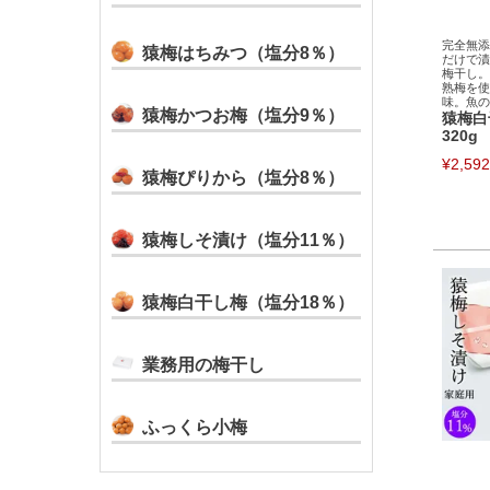
完全無添
猿梅はちみつ（塩分8％）
だけで漬
梅干し。
熟梅を使
味。魚の
猿梅かつお梅（塩分9％）
猿梅白
320g
¥
2,592
猿梅ぴりから（塩分8％）
猿梅しそ漬け（塩分11％）
猿梅白干し梅（塩分18％）
業務用の梅干し
ふっくら小梅