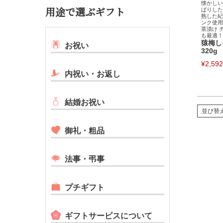
懐かしい
用途で選ぶギフト
ぱりした
熟した紀
ンク使用
茶漬け 
も最適！
猿梅し
お祝い
320g
¥
2,592
内祝い・お返し
結婚お祝い
並び替
御礼・粗品
法事・弔事
プチギフト
ギフトサービスについて