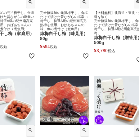
加の元祖梅干し。食塩
完全無添加の元祖梅干し。食塩
【送料無料】北海道・東北・
けた昔ながらの塩辛い
だけで漬けた昔ながらの塩辛い
縄を除く
特選A級の紀州南高完
梅干し。特選A級の紀州南高完
完全無添加の元祖梅干し。食
用。おばあちゃんの
熟梅を使用。おばあちゃんの
だけで漬けた昔ながらの塩辛
煮付け（煮魚用）
味。魚の煮付け（煮魚用）
梅干し。特選A級紀州南高完
干し梅（家庭用）
猿梅白干し梅（味見用）
梅。
猿梅白干し梅（贈答用
80g
500g
¥
594
税込
税込
¥
3,780
税込