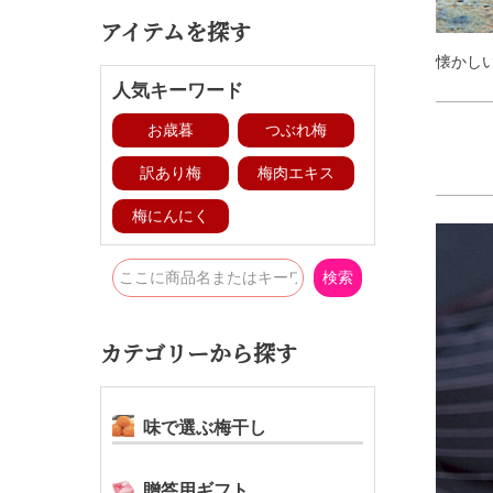
アイテムを探す
懐かし
人気キーワード
お歳暮
つぶれ梅
訳あり梅
梅肉エキス
梅にんにく
検索
カテゴリーから探す
味で選ぶ梅干し
贈答用ギフト