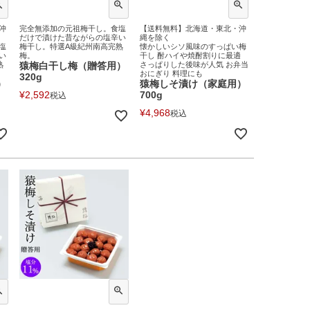
沖
完全無添加の元祖梅干し。食塩
【送料無料】北海道・東北・沖
だけで漬けた昔ながらの塩辛い
縄を除く
塩
梅干し。特選A級紀州南高完熟
懐かしいシソ風味のすっぱい梅
い
梅。
干し 酎ハイや焼酎割りに最適
熟
猿梅白干し梅（贈答用）
さっぱりした後味が人気 お弁当
おにぎり 料理にも
320g
）
猿梅しそ漬け（家庭用）
¥
2,592
700g
税込
¥
4,968
税込