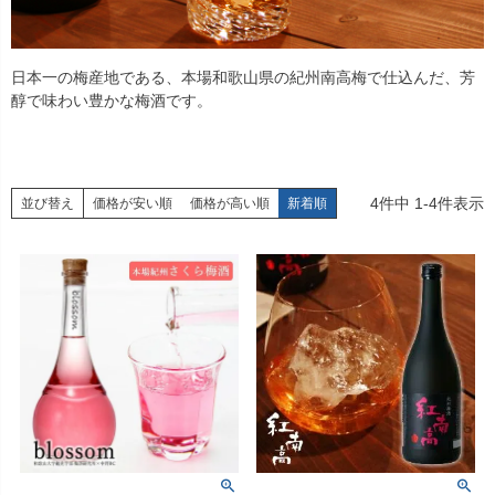
日本一の梅産地である、本場和歌山県の紀州南高梅で仕込んだ、芳
醇で味わい豊かな梅酒です。
4
件中
1
-
4
件表示
並び替え
価格が安い順
価格が高い順
新着順