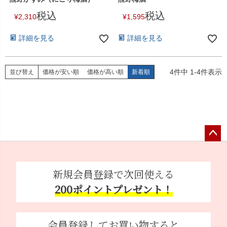
税込
税込
¥
2,310
¥
1,595
詳細を見る
詳細を見る
4
件中
1
-
4
件表示
並び替え
価格が安い順
価格が高い順
新着順
ペー
ジト
ップ
新規会員登録で次回使える
へ
200ポイントプレゼント！
会員登録してお買い物すると