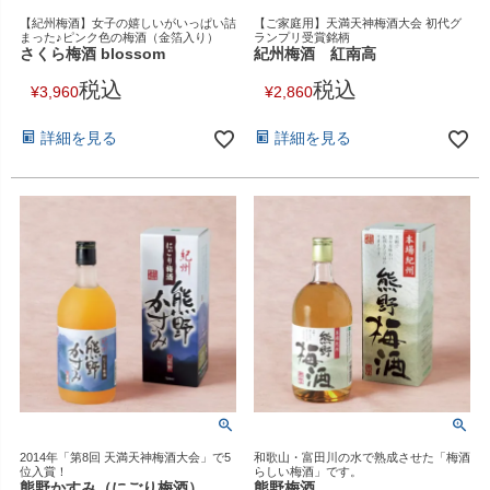
【紀州梅酒】女子の嬉しいがいっぱい詰
【ご家庭用】天満天神梅酒大会 初代グ
まった♪ピンク色の梅酒（金箔入り）
ランプリ受賞銘柄
さくら梅酒 blossom
紀州梅酒 紅南高
税込
税込
¥
3,960
¥
2,860
詳細を見る
詳細を見る
2014年「第8回 天満天神梅酒大会」で5
和歌山・富田川の水で熟成させた「梅酒
位入賞！
らしい梅酒」です。
熊野かすみ（にごり梅酒）
熊野梅酒