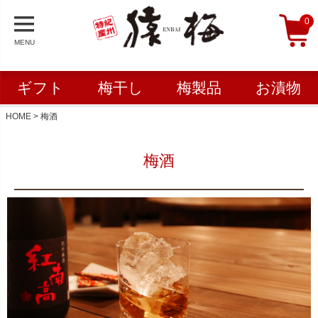
0
MENU
ギフト
梅干し
梅製品
お漬物
HOME
梅酒
梅酒