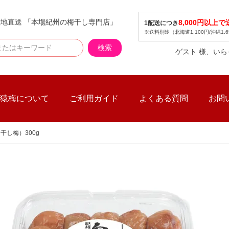
地直送 「本場紀州の梅干し専門店」
8,000円以上
1配送につき
※送料別途（北海道1,100円/沖縄1,6
検索
ゲスト 様、い
猿梅について
ご利用ガイド
よくある質問
お問
干し梅）300g