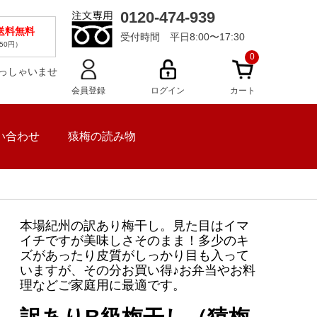
0120-474-939
で送料無料
受付時間 平日8:00〜17:30
50円）
0
らっしゃいませ
会員登録
ログイン
カート
い合わせ
猿梅の読み物
本場紀州の訳あり梅干し。見た目はイマ
イチですが美味しさそのまま！多少のキ
ズがあったり皮質がしっかり目も入って
いますが、その分お買い得♪お弁当やお料
理などご家庭用に最適です。