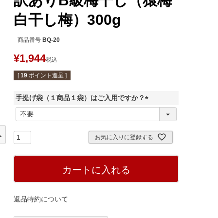
訳ありB級梅干し（猿梅
白干し梅）300g
商品番号
BQ-20
¥
1,944
税込
[
19
ポイント進呈 ]
手提げ袋（１商品１袋）はご入用ですか？
(
必
須
お気に入りに登録する
)
カートに入れる
返品特約について