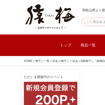
和歌山県より産
トップ
商品一覧
HOME
梅干し一覧
訳あり梅干し
訳ありB級梅干し（猿梅白
ただいま開催中のイベント