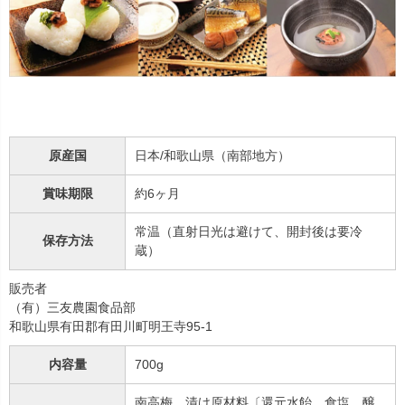
原産国
日本/和歌山県（南部地方）
賞味期限
約6ヶ月
常温（直射日光は避けて、開封後は要冷
保存方法
蔵）
販売者
（有）三友農園食品部
和歌山県有田郡有田川町明王寺95-1
内容量
700g
南高梅、漬け原材料〔還元水飴、食塩、醸