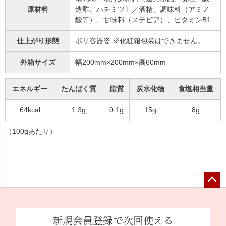
原材料
造酢、ハチミツ〕／酒精、調味料（アミノ
酸等）、甘味料（ステビア）、ビタミンB1
仕上がり形態
ポリ容器姿 ※化粧箱包装はできません。
外箱サイズ
幅200mm×200mm×高60mm
エネルギー
たんぱく質
脂質
炭水化物
食塩相当量
64kcal
1.3g
0.1g
15g
8g
（100gあたり）
ペー
ジト
ップ
新規会員登録で次回使える
へ