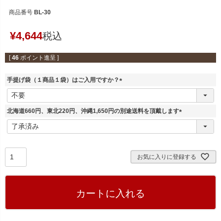
商品番号
BL-30
¥
4,644
税込
[
46
ポイント進呈 ]
手提げ袋（１商品１袋）はご入用ですか？
(
必
須
北海道660円、東北220円、沖縄1,650円の別途送料を頂戴します
)
(
必
須
)
お気に入りに登録する
カートに入れる