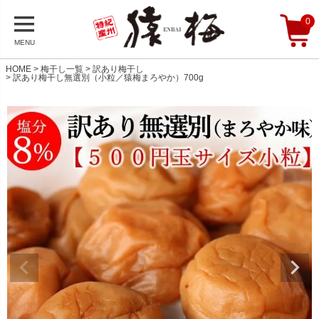
0
MENU
HOME
梅干し一覧
訳あり梅干し
訳あり梅干し無選別（小粒／猿梅まろやか）700g