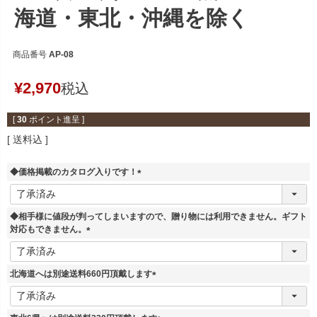
海道・東北・沖縄を除く
商品番号
AP-08
¥
2,970
税込
[
30
ポイント進呈 ]
送料込
◆価格掲載のカタログ入りです！
(
必
須
◆相手様に値段が判ってしまいますので、贈り物には利用できません。ギフト
)
対応もできません。
(
必
須
北海道へは別途送料660円頂戴します
)
(
必
須