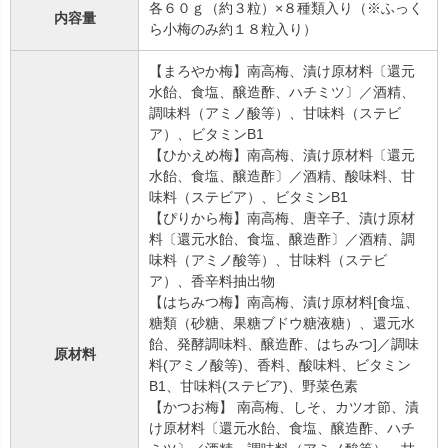
各６０ｇ（約３粒）×８種類入り（※ふっく
内容量
ら小梅のみ約１８粒入り）
【まろやか梅】南高梅、漬け原材料〔還元
水飴、食塩、醸造酢、ハチミツ〕／酒精、
調味料（アミノ酸等）、甘味料（ステビ
ア）、ビタミンB1
【ひかえめ梅】南高梅、漬け原材料〔還元
水飴、食塩、醸造酢〕／酒精、酸味料、甘
味料（ステビア）、ビタミンB1
【ぴりから梅】南高梅、唐辛子、漬け原材
料〔還元水飴、食塩、醸造酢〕／酒精、調
味料（アミノ酸等）、甘味料（ステビ
ア）、香辛料抽出物
【はちみつ梅】南高梅、漬け原材料[食塩、
糖類（砂糖、果糖ブドウ糖液糖）、還元水
飴、発酵調味料、醸造酢、はちみつ]／調味
原材料
料(アミノ酸等)、香料、酸味料、ビタミン
B1、甘味料(ステビア)、野菜色素
【かつお梅】 南高梅、しそ、カツオ節、漬
け原材料〔還元水飴、食塩、醸造酢、ハチ