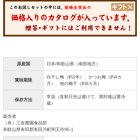
原産国
日本/和歌山県（南部地方）
白干し梅（約1年）、かつお梅（約4カ
賞味期限
月）、他の梅干（約6カ月）
常温（直射日光は避けて、開封後は要冷
保存方法
蔵）
販売者
（有）三友農園食品部
和歌山県有田郡有田川町明王寺95-1