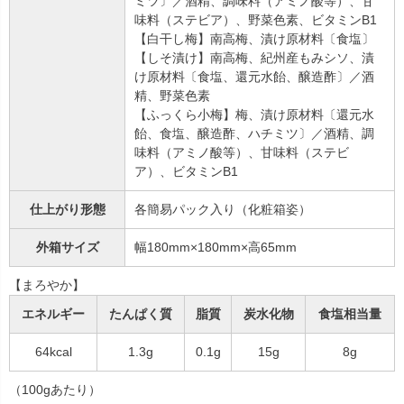
ミツ〕／酒精、調味料（アミノ酸等）、甘
味料（ステビア）、野菜色素、ビタミンB1
【白干し梅】南高梅、漬け原材料〔食塩〕
【しそ漬け】南高梅、紀州産もみシソ、漬
け原材料〔食塩、還元水飴、醸造酢〕／酒
精、野菜色素
【ふっくら小梅】梅、漬け原材料〔還元水
飴、食塩、醸造酢、ハチミツ〕／酒精、調
味料（アミノ酸等）、甘味料（ステビ
ア）、ビタミンB1
仕上がり形態
各簡易パック入り（化粧箱姿）
外箱サイズ
幅180mm×180mm×高65mm
【まろやか】
エネルギー
たんぱく質
脂質
炭水化物
食塩相当量
64kcal
1.3g
0.1g
15g
8g
（100gあたり）