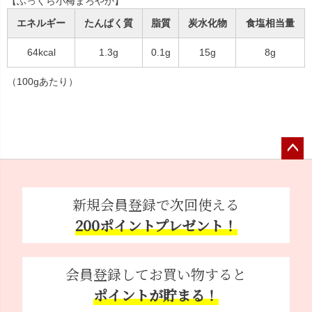
【ふっくら小梅まろやか】
エネルギー
たんぱく質
脂質
炭水化物
食塩相当量
64kcal
1.3g
0.1g
15g
8g
（100gあたり）
ペー
ジト
ップ
新規会員登録で次回使える
へ
200ポイントプレゼント！
会員登録してお買い物すると
ポイントが貯まる！