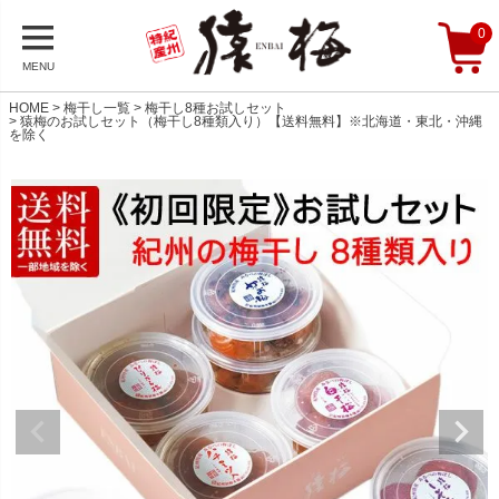
0
MENU
HOME
梅干し一覧
梅干し8種お試しセット
猿梅のお試しセット（梅干し8種類入り）【送料無料】※北海道・東北・沖縄
を除く