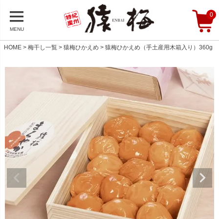
0
MENU
HOME
梅干し一覧
猿梅ひかえめ
猿梅ひかえめ（手土産用木箱入り）360g