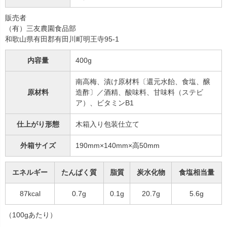
販売者
（有）三友農園食品部
和歌山県有田郡有田川町明王寺95-1
内容量
400g
南高梅、漬け原材料〔還元水飴、食塩、醸
原材料
造酢〕／酒精、酸味料、甘味料（ステビ
ア）、ビタミンB1
仕上がり形態
木箱入り包装仕立て
外箱サイズ
190mm×140mm×高50mm
エネルギー
たんぱく質
脂質
炭水化物
食塩相当量
87kcal
0.7g
0.1g
20.7g
5.6g
（100gあたり）