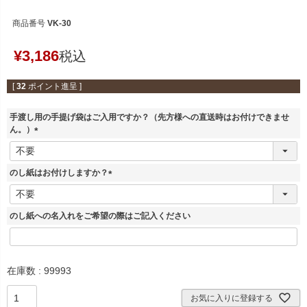
商品番号
VK-30
¥
3,186
税込
[
32
ポイント進呈 ]
手渡し用の手提げ袋はご入用ですか？（先方様への直送時はお付けできませ
ん。）
(
必
須
のし紙はお付けしますか？
)
(
必
須
のし紙への名入れをご希望の際はご記入ください
)
在庫数
99993
お気に入りに登録する