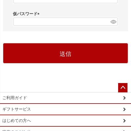
必
須
仮パスワード
)
(
必
須
)
送信
ペー
ご利用ガイド
ジト
ップ
ギフトサービス
へ
はじめての方へ